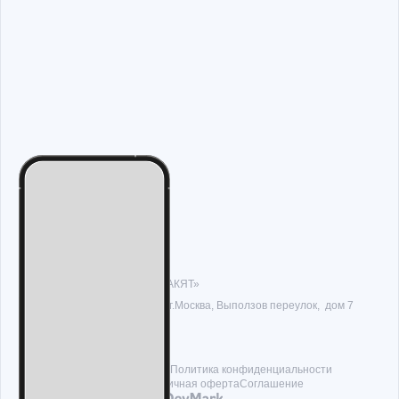
Благотворительный фонд «ЗАКЯТ»
Юридический адрес: 129090, г.Москва, Выползов переулок, дом 7
ИНН 7702470088
ОГРН 1117799007534
© 2026, Проект «Sadaka Pay»
Политика конфиденциальности
Условия пожертвования
Публичная оферта
Соглашение
Разработка и продвижение