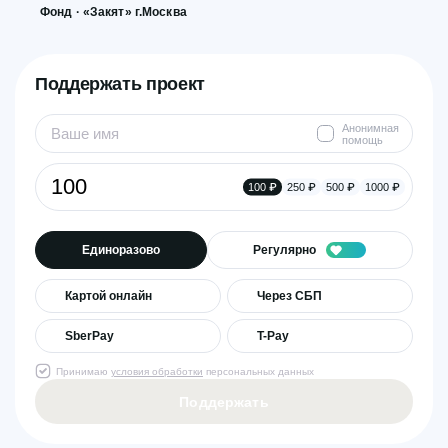
Фонд · «Закят» г.Москва
Поддержать проект
Анонимная
помощь
100 ₽
250 ₽
500 ₽
1000 ₽
Единоразово
Регулярно
Картой онлайн
Через СБП
SberPay
T-Pay
Принимаю
условия обработки
персональных данных
Поддержать